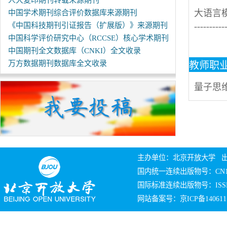
人大复印期刊转载来源期刊
大语言模
中国学术期刊综合评价数据库来源期刊
《中国科技期刊引证报告（扩展版）》来源期刊
---------
中国科学评价研究中心（RCCSE）核心学术期刊
中国期刊全文数据库（CNKI）全文收录
万方数据期刊数据库全文收录
教师职
量子思维视域
主办单位：北京开放大学 
国内统一连续出版物号：CN10
国际标准连续出版物号：ISSN 
网站备案号：京ICP备140611