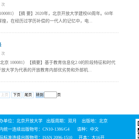
次
0081）【摘 要】2020年，北京开放大学建校60周年。60年
煌，在经历过学历补偿的一代人的记忆中，电...
择
次
京 100081）【摘要】基于教育信息化2.0的阶段特征和时代
放大学为代表的开放教育内部优劣势和外部机...
上页
下页
尾页
页
办单位：北京开放大学 出版周期：双月 出版地：北京
内统一连续出版物号：CN10-1386/G4 语种：中文
际标准连续出版物号：ISSN 2096-1510 开本：大16开